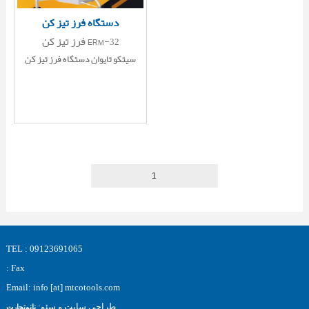
دستگاه فرز تیز کن
فرز تیز کن ERM-32
سیتکو تایوان دستگاه فرز تیز کن
1
TEL : 09123691065
Fax :
Email: info [at] mtcotools.com
طراحی سایت و سئو:
نانوتجارت