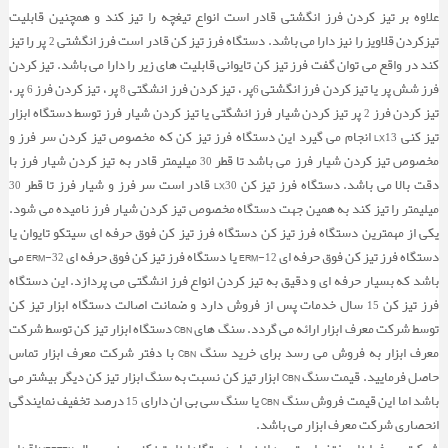
لامپ ها »
انگل هد
دی مگ نت ها
گیره صفحه تراش
میز گونیا ورتکس
دستگاه فرزCNC
گونیا مویی »
سنبه نشان VERTEX
کولیس یک متری
میکرومتر فک جناقی
علاوه بر تیز کردن فرز انگشتی قادر است انواع تیغچه را تیز کند و همچنین قابلیت
تیزکردن قلاویز را نیز دارا می باشد. دستگاه فرز تیز کن قادر است فرز انگشتی 2 پر را تیز
RNGN الماس
هلدر روتراشی
سه نظام دور بالا
پمپ روغن »
LEDچراغ
گیره دریل
کلمپ مگنت دار
ماشین فرز سی ان سی
انواع پایه ساعت های اندیکاتور »
گونیا مویی VERTEX
میکرومتر حدی
کولیس عمق سنج
کند در واقع می توان گفت فرز تیز کن تایوانی قابلیت های زیر را دارا می باشد. تیز کردن
RCMT الماس
هلدر داخل تراشی
سه نظام دستگاه تراش
فرز شش پر یا تیز کردن فرز انگشتی 6پر ، تیز کردن فرز انشگتی 8 پر ، تیز کردن فرز 6 پر ،
کلت و فشنگی »
گیره های آزاد
چراغ ذره بین دار
پمپ روغن دستگاه فرز
دستگاه فرز منوال
انواع صفحه صافی »
پایه ساعت مگنتی
کولیس شیار داخل
میکرومتر فک سر کروی
تیز کردن فرز 2 پر تیز کردن شیار فرز انشگتی یا تیز کردن شیار فرز توسط دستگاه ابزار
الماس تراشکاری
هد بورینگ »
چراغ هالوژن
کلت مته گیر
گیره هیدرولیک ورتکس
تیز کنی LX13 انجام می گیرد این دستگاه فرز تیز کن که مخصوص تیز کردن سر فرز و
خط کش صنعتی »
میکرومتر فک پهن
کولیس شیار خارج
صفحه صافی گرانیت
مخصوص تیز کردن شیار فرز می باشد تا قطر 30 میلیمتر قادر به تیز کردن شیار فرز با
کف تراش
انواع شیلنگ های آب صابون »
Cفشنگی سری
چراغ مگنت دار
گیره سنگ خورده
هد بورینگ اتومات
دقت بالا می باشد. دستگاه فرز تیز کن LX30 قادر است سر فرز و شیار فرز تا قطر 30
خط کش سینوسی
کولیس چرخ دنده
میکرومتر فک بشقابی
میلیمتر را تیز کند به همین جهت دستگاه مخصوص تیز کردن شیار فرز نامیده می شود.
فرز انگشتی
قلاویز زن »
بیبی کلت
سنگ خورده
شیلنگ آب صابون
یکی از مهمترین دستگاه فرز تیز کن دستگاه فرز تیز کن فوق حرفه ای سیتکو تایوان یا
میکرومتر داخلی دو فک
دستگاه فرز تیز کن فوق حرفه ای ERM-12 یا دستگاه فرز تیز کن فوق حرفه ای ERM-32 می
انگشتی الماس خور
ست کلت و فشنگی
میکرومتر داخلی سه فک
باشد که بسیار حرفه ای و دقیق به تیز کردن انواع فرز انشگتی می پردازد. این دستگاه
فرز تیز کن 15 سال خدمات پس از فروش دارد و ضمانت اصالت دستگاه ابزار تیز کن
پولکی الماس خور
کلت بلند
میکرومتر عمق سنج
توسط شرکت معرف ابزار ارائه می گردد. سنگ های CBN دستگاه ابزار تیز کن توسط شرکت
معرف ابزار به فروش می رسد برای خرید سنگ CBN با دفتر شرکت معرف ابزار تماس
آچار کلت
حاصل فرمایید. قیمت سنگ CBN ابزار تیز کن نسبت به سنگ ابزار تیز کن دیگر بیشتر می
کلت کف تراش گیر
باشد اما این قیمت فروش سنگ CBN یا سنگ سی بی ان دارای 15 درصد تخفیف نمایندگی
انحصاری شرکت معرف ابزار می باشد.
کلت سه نظام گیر