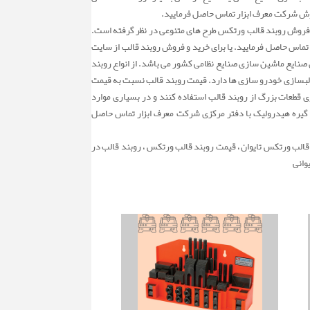
معرف ابزار برای فروش روبند قالب ورتکس طرح های متنوعی در نظر گرفته است.
ر تماس حاصل فرمایید. یا برای خرید و فروش روبند قالب از سایت
 صنایع ماشین سازی صنایع نظامی کشور می باشد. از انواع روبند
برد زیادی در قالبسازی خودرو سازی ها دارد. قیمت روبند قالب نسبت به قیمت
وی قطعات بزرگ از روبند قالب استفاده کنند و در بسیاری موارد
س یا گیره هیدرولیک VERTEX به صرفه نمی باشد. جهت اطلاع از قیمت گیره هیدرولیک با دفتر مرکزی شرکت معرف ابزار تماس حاصل
قالب VERTEX ، بغل بند روبند قالب ، روبند قالب ck-12 ، مهره روبند قالب ، پیچ روبند قالب ورتکس تایوان ، قیمت روبند قالب ورتکس ، روبند قالب در