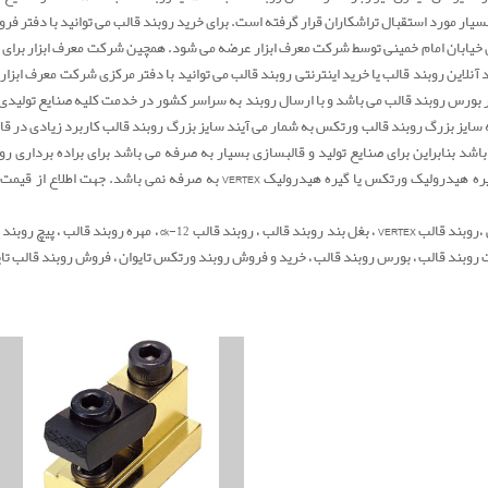
وش روبند قالب ck-16 در حسن آباد تهران خیابان امام خمینی توسط شرکت معرف ابزار عرضه می شود. همچین شرکت 
 آنلاین روبند قالب یا خرید اینترنتی روبند قالب می توانید با دفتر مرکزی شرکت معرف ابزا
ر بورس روبند قالب می باشد و با ارسال روبند به سراسر کشور در خدمت کلیه صنایع تولیدی
بند قالب ck-20 ورتکس اشاره کرد که سایز بزرگ روبند قالب ورتکس به شمار می آیند سایز بزرگ روبند قالب کار
اشد بنابراین برای صنایع تولید و قالبسازی بسیار به صرفه می باشد برای براده برداری ر
استفاده از گیره هیدرولیک یا گیره مکانیکی ورتکس تایوان یا گیره هیدرولیک ورتک
قیمت روبند قالب ، قیمت روبند قالب ck-16 ، روبند قالب ورتکس ،روبند 