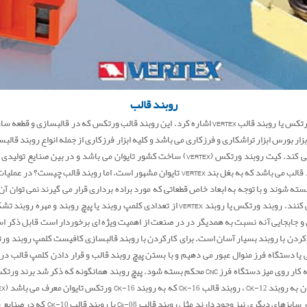
روبند قالب
روبند قالب | از معروف ترین روبند قالب می توان به روبند قالب ورتکس یا روبند قالب VERTEX اشاره کرد. ای
ورس ابزار تراشکاری و فرزکاری می باشد و کلیه ابزار فرزکاری از جمله انواع روبند قالبسازی
کلمپ روبند که ازاجزای کیت روبند به شمار می آیند را واردات می کند. کیت روبند ورتکس (VERTEX
باشد.بغل بند روبند یا بغل بند ورتکس تایوان یکی از اجزای روبند قالب می باشد که به بغل بند TEX
ی بسته شوند و با توجه به ابعاد خاص قطعاتی که مورد براده برداری قرار می گیرند نمی توان
داد. از این جهت در قالبسازی از روبند قالب ورتکس استفاده می کنند. روبند ورتکس یا روبند ERTEX
 جابجایی آنه نسبت به همدیگر در در صنعت از اهمیت ویژه ای برخوردار است قابل ذکر ا
ر T شکل دستگاه فرز سی ان سی یا دستگاه فرز منوال عبور می دهیم و با بستن پیچ روبند قالب و قرار دادن
باشد که به روبند CK-12 ورتکس معروف م