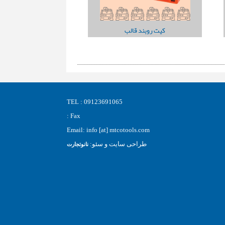
کیت روبند قالب
TEL : 09123691065
Fax :
Email: info [at] mtcotools.com
طراحی سایت و سئو:
نانوتجارت