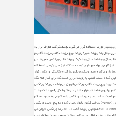
ن روبند قالب ورتکس که در قالبسازی و قطعه سازی بسیار مورد استفاده قرار می گیرد توسط شرکت معرف ابزار به
 ، بغل بند روبند ، مهره روبند ، پیچ روبند ، کلمپ روبند قالب و
) ساخت کشور تایوان می باشد و در بین صنایع تولیدی قالبسازی و قطعه سازی به کیت روبند قالب ورتکس معروف می
VER تایوان مشهور است. اما روبند قالب چیست؟ در عملیات فرزکاری یا براده برداری توسط دستگاه فرز سی ان سی (دستگاه
 آن ها را روی گیره هیدرولیک ورتکس یا گیره مکانیکی ورتکس قرار
V از تعدادی کلمپ روبند یا پیچ روبند و مهره روبند تشکیل شده است. کلمپ یا روبند ابزاری است که برای کنار هم نگه
ست برند پیچ روبند قالب ورتکس تایوان می باشد. روبند ورتکس
تایوان از محصولات اصلی شرکت معرف ابزار محسوب می شود. کارکردن با روبند بسیار آسان است. برای کارکردن با روبند قالبسازی کافیست کلمپ روبند ورتکس را روی قطعه کار قرار داده و مهره تی شکل یا مهره T که به T-
 کلمپ قالب در موقعیت مناسب مهره روبند ورتکس را محکم می بندیم با محکم
بستن مهره روبند قالب در هر چهار طرف قطعه باعث می شود قطعه کار روی میز دستگاه فرز CNC محکم بسته شود. پیچ روبند همانگونه که ذکر شد برند ورتکس (VERTEX) ساخت کشور تایوان می باشد و به پیچ روبند ورتکس
تایوان معرف است. برخی از مهمترین مدل های روبند قالب می توان به روبند CK-12 ، روبند قالب CK-16 که به روبند CK-16 ورتکس تایوان معرف می باشد (CK-16 VERTEX) همچنین روبند قالب CK-12 برند ورتکس تایوان می
ی باشد.روبند قالب در سایزهای دیگری نیز وجود دارند مثل روبند قالب Ck-08 یا روبند قالب CK-10 که در صنایع قالبسازی صنایع نظامی یا صنایع موشکی بسیار مورد استفاده می