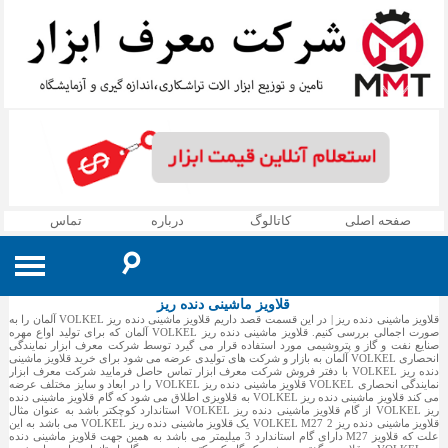
صفحه اصلی
کاتالوگ
درباره
تماس
☌
قلاویز ماشینی دنده ریز
لوازم اندازه گیری
قلاویز ماشینی دنده ریز | در این قسمت قصد داریم قلاویز ماشینی دنده ریز VOLKEL آلمان را به
صورت اجمالی بررسی کنیم. قلاویز ماشینی دنده ریز VOLKEL آلمان که برای تولید اواع مهره
ماشین آلات صنعتی
گیج ها »
صنایع نفت و گاز و پتروشیمی مورد استفاده قرار می گیرد توسط شرکت معرف ابزار نمایندگی
انحصاری VOLKEL آلمان به بازار و شرکت های تولیدی عرضه می شود برای خرید قلاویز ماشینی
ابزار دنده زنی
دستگاه اره نواری »
دنده ریز VOLKEL با دفتر فروش شرکت معرف ابزار تماس حاصل فرمایید شرکت معرف ابزار
مماس یاب »
دستگاه دو مرغک
نمایندگی انحصاری VOLKEL قلاویز ماشینی دنده ریز VOLKEL را در ابعاد و سایز مختلف عرضه
ابزار فرزکاری
می کند قلاویز ماشینی دنده ریز VOLKEL به قلاویزی اطلاق می شود که گام قلاویز ماشینی دنده
قلاویز و حدیده »
دستگاه پخ زن »
اره نواری اتومات
سنج Z »
پلاگ گیج
مماس یاب مکانیکی
ریز VOLKEL از گام قلاویز ماشینی دنده ریز VOLKEL استاندارد کوچکتر باشد به عنوان مثال
قلاویز ماشینی دنده ریز VOLKEL M27 2 یک قلاویز ماشینی دنده ریز VOLKEL می باشد به این
ابزار تراشکاری
مگنت و دی مگنت »
تعمیر رزوه »
حدیده دستی
دستگاه گیوتین »
پخ زن لوله
علت که قلاویز M27 دارای گام استاندارد 3 میلیمتر می باشد به همین جهت قلاویز ماشینی دنده
مرکز یاب 3 بعدی »
z سنج VERTEX
رینگ گیج