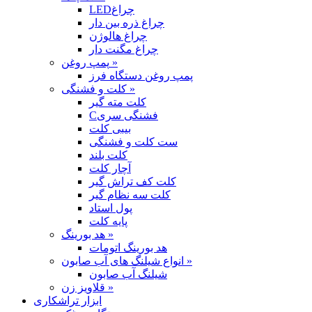
LEDچراغ
چراغ ذره بین دار
چراغ هالوژن
چراغ مگنت دار
پمپ روغن »
پمپ روغن دستگاه فرز
کلت و فشنگی »
کلت مته گیر
Cفشنگی سری
بیبی کلت
ست کلت و فشنگی
کلت بلند
آچار کلت
کلت کف تراش گیر
کلت سه نظام گیر
پول استاد
پایه کلت
هد بورینگ »
هد بورینگ اتومات
انواع شیلنگ های آب صابون »
شیلنگ آب صابون
قلاویز زن »
ابزار تراشکاری