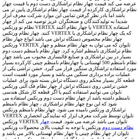
عرضه می کند قیمت چهار نظام تراشکاری دست دوم یا قیمت چهار
نظام تراشکاری کارکرده از قیمت چهار نظام تراشکاری پایین تر می
باشد اما بادر نظر گرفتن تمامی این موارد شرکت معرف ابزار
شدیدا به تولیدکنندگان و صنعتگران عزیز توصیه می کند از چهار
نظام نو ورتکس VERTEX یا چهار نظام آکبند VERTEX استفاده
کنند. چهار نظام ورتکس VERTEX که یک چهار نظام تراشکاری یا
چهار نظام مخصوص دستگاه تراش می باشد انواع چهار نظام
ورتکس VERTEX تایوان که می توان به چهار نظام منظم و چهار
نظام تراشکاری نامنظم اشاره کرد. چهار نظام نامنظم دست دوم
بسیار در بین تراشکاری و صنایع قالبسازی محبوب می باشد چهار
نظام نامنظم 500 لهستانی یا چهارنظام نامنظم چینی کارکرده بسیار
مورد استفاده تراشکاری سنگین قرار می گیرد. خشن تراشی یکی از
عملیات براده برداری سنگین می باشد و بسیار مورد اهمیت است
قطعه کار بسیار محکم روی دستگاه تراش بسته شود برای عملیات
خشن تراشی روی دستگاه تراش از چهار نظام فک آلنی ورتکس
تایوان می توانیم استفاده کنیم یا اگر قطعه کار شکل هندسی
نامنظم داشته باشد از چهار نظام دست دوم ورتکس استفاده می
شود که این نوع چهار نظام تراشکاری ، چهار نظام نامنظم
تراشکاری ورتکس نامیده می شود. چهار نظام نامنظم ورتکس
VERTEX تایوان توسط شرکت معرف ابزار که نمایندگی انحصاری
ورتکس VERTEX تایوان می باشد عرضه می شود. قیمت
چهار
نظام دست دوم
ورتکس با توجه به کیفیت بالای محصولات ورتکس
تایوان از چهار نظام چینی یا چهار نظام لهستانی بالاتر می باشد و