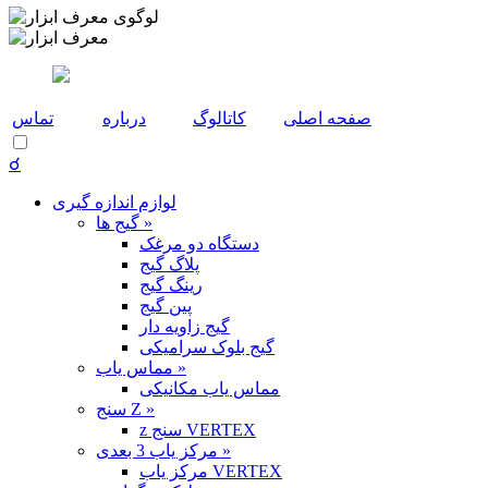
صفحه اصلی
کاتالوگ
درباره
تماس
☌
لوازم اندازه گیری
گیج ها »
دستگاه دو مرغک
پلاگ گیج
رینگ گیج
پین گیج
گیج زاویه دار
گیج بلوک سرامیکی
مماس یاب »
مماس یاب مکانیکی
سنج Z »
z سنج VERTEX
مرکز یاب 3 بعدی »
مرکز یاب VERTEX