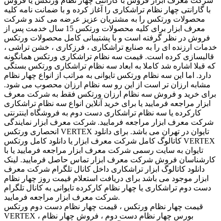
شرکت معرف ابزار فروش با گارانتی چهار نظام ورتکس یا فروش
با گارانتی چهار نظام تراشکاری را آغاز کرده و با ضمانت نامه کلیه
محصولات ورتکس را به مشتریان عزیز عرضه می کند و شرکت
معرف ابزار برای کلیه محصولات ورتکس 15 سال خدمت پس از
فروش در نظر گرفته است و با پشتیبانی کامل محصولات ورتکس
خدمات ارزنده ای را به صنایع تراشکاری ، فرزکاری ، خشن تراشی ،
قالبسازی کرده است. قیمت سه نظام تراشکاری ورتکس همانگونه
که قبلا اشاره شد کاملا به ابعاد سه نظام تراشکاری ورتکس بستگی
دارد. اما این سه نظام ورتکس تایوانی به مراتب از انواع چهار نظام
مشابه ارزان تر است از این رو سه نظام ارزان محصوب می شود.
برای خرید و فروش سه نظام ارزان ورتکس فقط به شرکت معرف
ابزار مراجعه فرمایید یا برای خرید آنلاین انواع سه نظام تراشکاری
کارکرده یا سه نظام تراشکاری دست دوم به فروشگاه اینترنتی
شرکت معرف ابزار مراجعه فرمایید. شرکت معرف ابزار نمایندگی
انحصاری ورتکس VERTEX تایوان در تهران می باشد. برای دانلود
کاتالوگ کامل شرکت معرف ابزار یا دانلود کامل ورتکس VERTEX
تایوان به سایت رسمی شرکت معرف ابزار مراجعه فرمایید یا با
کارشناسان فروش شرکت معرف ابزار تماس حاصل فرمایید. لینک
دانلود کاتالوگ ابزار تراشکاری داخل کانال تلگرام شرکت معرف
ابزار موجود می باشد برای دریافت استعلام قیمت روز چهار نظام
دست دوم تراشکاری یا چهار نظام کارکرده تایوانی به کانال تلگرام
شرکت معرف ابزار مراجعه فرمایید.
قیمت چهار نظام ورتکس ، قیمت چهار نظام دست دوم ورتکس
VERTEX ، بورس چهار نظام دست دوم ، فروش چهار نظام