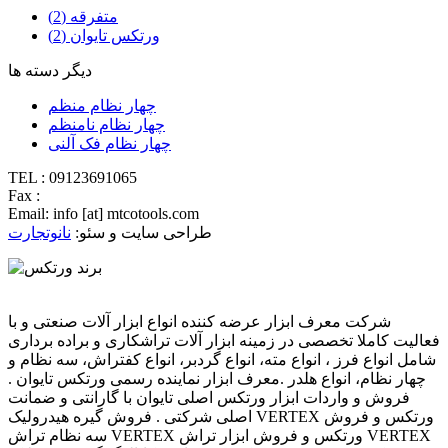
متفرقه (2)
ورتکس تایوان (2)
دیگر دسته ها
چهار نظام منظم
چهار نظام نامنظم
چهار نظام فک آلنی
TEL : 09123691065
Fax :
Email: info [at] mtcotools.com
طراحی سایت و سئو:
نانوتجارت
فروشگاه معرف ابزار
شرکت معرف ابزار عرضه کننده انواع ابزار آلات صنعتی و با
فعالیت کاملا تخصصی در زمینه ابزار آلات تراشکاری و براده برداری
شامل انواع فرز ، انواع مته، انواع گردبر، انواع کفتراش، سه نظام و
چهار نظام، انواع هلدر .معرف ابزار نماینده رسمی ورتکس تایوان .
فروش و واردات ابزار ورتکس اصلی تایوان با گارانتی و ضمانت
اصلی شرکتی . فروش گیره هیدرولیک VERTEX ورتکس و فروش
سه نظام تراش VERTEX ورتکس و فروش ابزار تراش VERTEX