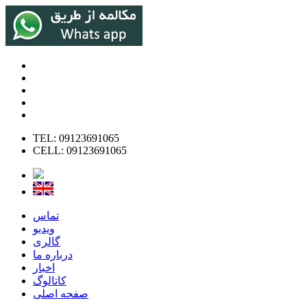
TEL: 09123691065
CELL: 09123691065
تماس
ویدیو
گالری
درباره ما
اخبار
کاتالوگ
صفحه اصلی