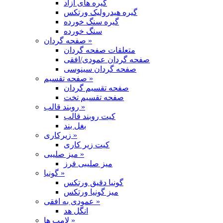
گیره های آزاد
گیره هیدرولیک ورتکس
گیره سنگ خورده
سنگ خورده
صفحه گردان »
متعلقات صفحه گردان
صفحه گردان عمودی/افقی
صفحه گردان سینوسی
صفحه تقسیم »
صفحه تقسیم گردان
صفحه تقسیم تخت
روبند قالب »
کیت روبند قالب
بغل بند
زیرکاری »
کیت زیر کاری
میز صلیبی »
میز صلیبی فرز
گونیا »
گونیا دقیق ورتکس
میز گونیا ورتکس
عمودی به افقی »
انگل هد
لامپ ها »