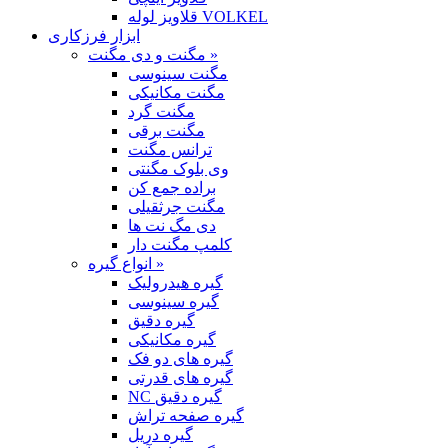
قلاویز لوله VOLKEL
ابزار فرزکاری
مگنت و دی مگنت »
مگنت سینوسی
مگنت مکانیکی
مگنت گرد
مگنت برقی
ترانس مگنت
وی بلوک مگنتی
براده جمع کن
مگنت جرثقیلی
دی مگ نت ها
کلمپ مگنت دار
انواع گیره »
گیره هیدرولیک
گیره سینوسی
گیره دقیق
گیره مکانیکی
گیره های دو فک
گیره های قدرتی
NC گیره دقیق
گیره صفحه تراش
گیره دریل