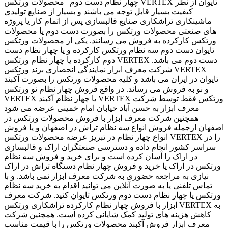
چهار نظام دست دوم | محصولات ورتکس VERTEX تایوان از نظر
کیفیت بسیار قابل توجه می باشند و بسیار از صنایع تولیدی
ماشینکاری تراشکاری صنایع قالبسازی پس از اتمام کار یا پروژه
های صنعتی محصولات ورتکس را بصورت دست دوم یا محصولات
ورتکس کارکرده به فروش می رسانند. یکی از محصولات ورتکس
تایوان دست دوم سه نظام ورتکس کارکرده و یا چهار نظام دست
دوم کارکرده یا چهار نظام ورتکس VERTEX دست دوم می باشد.
شرکت معرف ابزار نمایندگی انحصاری برند ورتکس VERTEX
تایوان در ایران می باشد و کلیه محصولات ورتکس را بصورت آکبند
و نو به فروش می رساند. در واقع فروش چهار نظام نو ورتکس
VERTEX یا چهار نظام آکبند VERTEX ورتکس فقط توسط شرکت
معرف ابزار به حسن آباد خیابان امام خمینی عرضه می شود
همچنین شرکت معرف ابزار با فروش محصولات ورتکس در
اصفهان ازجمله فروش انواع سه نظام تراش در اصفهان و یا فروش
انواع چهار نظام در تبریز عرضه محصولات ورتکس VERTEX را در
سراسر کشور انجام داده و دسترسی صنعتگران اراک و قالبسازی
در اراک را آسان کرده است و برای خرید و فروش سه نظام
ورتکس در اراک یا خرید و فروش چهار نظام دستگاه تراش در اراک
نیازی به مراجعه حضوری به شرکت معرف ابزار نمی باشد. و با
تماس تلفنی یا به صورت آنلاین می توانید اقدام به خرید سه نظام
ورتکس یا چهار نظام دست دوم ورتکس تایوان کنید. شرکت معرف
ابزار با فروش چهار نظام کارکرده تراشکاری ورتکس VERTEX به
کاهش هزینه های تولید کمک شایانی کرده است. همچنین شرکت
معرف ابزار فروش آکبند محصولات ورتکس را با قیمت مناسب