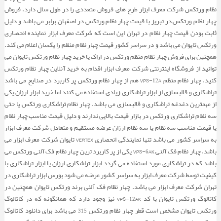
لامپ ها »
انگل هد
دی مگ نت ها
گیره صفحه تراش
میز گونیا ورتکس
دستگاه فرزCNC
گونیا مویی »
سنبه نشان VERTEX
کولیس یک متری
میکرومتر فک جناقی
نظام ورتکس شرکت معرف ابزار طرح های فروش متعددی را در طول سال دارد. فروش
RNGN الماس
هلدر روتراشی
سه نظام دور بالا
چهار نظام ورتکس در تبریز با قیمت چهار نظام ورتکس در اصفهان برابر می باشد و دلیل
پمپ روغن »
LEDچراغ
گیره دریل
کلمپ مگنت دار
ماشین فرز سی ان سی
انواع پایه ساعت های اندیکاتور »
گونیا مویی VERTEX
میکرومتر حدی
کولیس عمق سنج
ثابت بودن قیمت چهار نظام در تهران این است که شرکت معرف ابزار نماینده انحصاری
RCMT الماس
هلدر داخل تراشی
سه نظام دستگاه تراش
کلت و فشنگی »
گیره های آزاد
چراغ ذره بین دار
پمپ روغن دستگاه فرز
ورتکس تایوان می باشد و در سراسر کشور قیمت چهار نظام منظم را یکسان اعلام می کند.
دستگاه فرز منوال
انواع صفحه صافی »
پایه ساعت مگنتی
کولیس شیار داخل
میکرومتر فک سر کروی
همچنین برای فروش چهار نظام منظم ورتکس در اراک یا خرید چهار نظام ورتکس تایوان می
الماس تراشکاری
هد بورینگ »
چراغ هالوژن
کلت مته گیر
گیره هیدرولیک ورتکس
توانید از فروشگاه اینترنتی شرکت معرف ابزار اقدام به خرید آنلاین چهار نظام ورتکس
خط کش صنعتی »
میکرومتر فک پهن
کولیس شیار خارج
صفحه صافی گرانیت
کنید. چهار نظام منظم VPS-12A هم از چهار نظام ورتکس پر کاربرد در صنایع می باشد
کف تراش
انواع شیلنگ های آب صابون »
Cفشنگی سری
چراغ مگنت دار
گیره سنگ خورده
هد بورینگ اتومات
تراشکاری و قالبسازی از ابزار تراشکاری زیادی استفاده می کنند اما خرید ابزار ارزان یکی
خط کش سینوسی
کولیس چرخ دنده
میکرومتر فک بشقابی
از مهمترین دغدغه تراشکاری و قالبسازی می باشد. چهار نظام تراشکاری ورتکس یا حتی
فرز انگشتی
قلاویز زن »
بیبی کلت
سنگ خورده
شیلنگ آب صابون
میکرومتر داخلی دو فک
سه نظام تراشکاری ورتکس در بازار قیمت بالایی ندارند و دلیل قیمت مناسب چهار نظام
یا قیمت مناسب سه نظام یا سه نظام ارزان عرضه مستقیم و متعادل شرکت معرف ابزار
انگشتی الماس خور
ست کلت و فشنگی
میکرومتر داخلی سه فک
به سراسر کشور می باشد تنها نمایندگی انحصاری VERTEX تایوان شرکت معرف ابزار می
پولکی الماس خور
باشد. چهار نظام فک آلنی VPS-6AK یکی از پر کاربرد ترین چهار نظام فک آلنی ورتکس می
کلت بلند
میکرومتر عمق سنج
باشد که در تراشکاری مورد استفاده می گردد ابزار تراشکاری ارزان یا ابزار تراشکاری با
آچار کلت
کیفیت توسط شرکت معرف ابزار به سراسر کشور عرضه می شود بورس ابزار تراشکاری در
تهران شرکت معرف ابزار می باشد. چهار نظام فک آلنی برند ورتکس تایوان همچنین در
کلت کف تراش گیر
کاتالوگ ورتکس تایوان با کد VPS-12AK نیز وجود دارد که همانگونه که در کاتالوگ
ورتکس تایوان مشخص است قطر چهار نظام ورتکس 315 می باشد برای دانلود کاتالوگ
کلت سه نظام گیر