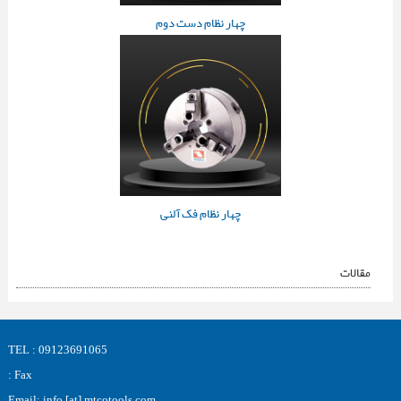
چهار نظام دست دوم
چهار نظام فک آلنی
مقالات
TEL : 09123691065
Fax :
Email: info [at] mtcotools.com