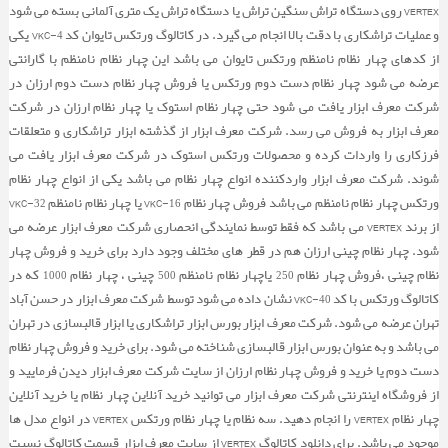
VERTEX روی دستگاه تراش سنگین تراش یا دستگاه تراش یک متری آلمانی بسته می شود
و عملیات تراشکاری با دقت بالا انجام می گیرد. در کاتالوگ ورتکس تایوان کد VKC-4 یکی
از کدهای چهار نظام نامنظم ورتکس تایوان می باشد این چهار نظام نامنظم با گارانتی
عرضه می شود چهار نظام دست دوم ورتکس یا فروش چهار نظام دست دوم ارزان در
شرکت معرف ابزار یافت می شود حتی چهار نظام استوک یا چهار نظام ارزان در شرکت
معرف ابزار به فروش می رسد. شرکت معرف ابزار از گذشته ابزار تراشکاری و متعلقات
فرزکاری را واردات کرده و محصولات ورتکس استوک در شرکت معرف ابزار یافت می
شوند. شرکت معرف ابزار واردکننده انواع چهار نظام می باشد یکی از انواع چهار نظام
ورتکس چهار نظام نامنظم می باشد فروش چهار نظام VKC-16 یا چهار نظام نامنظم VKC-32
از برند VERTEX می باشد که فقط توسط نمایندگی انحصاری شرکت معرف ابزار عرضه می
شود. چهار نظام چینی ارزان هم در قطر های مختلف وجود دارد برای خرید و فروش چهار
نظام چینی ،فروش چهار نظام 250 یاچهار نظام نامنظم 500 چینی ، چهار نظام 1000 که در
کاتالوگ ورتکس با کد VKC-40 نشان داده می شود توسط شرکت معرف ابزار در حسن آباد
تهران عرضه می شود. شرکت معرف ابزار بورس ابزار تراشکاری یا ابزار قالبسازی در تهران
می باشد و به عنوان بورس ابزار قالبسازی شناخته می شود. برای خرید و فروش چهار نظام
دست دوم یا خرید و فروش چهار نظام ارزان از سایت شرکت معرف ابزار دیدن فرمایید و
از فروشگاه اینترنتی شرکت معرف ابزار می توانید خرید آنلاین چهار نظام یا خرید آنلاین
چهار نظام VERTEX را انجام دهید. سه نظام یا چهار نظام ورتکس VERTEX در انواع مدل ها
موجود می باشد. برای دانلود کاتالوگ VERTEX از سایت معرف ابزار قسمت کاتالوگ نسبت