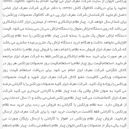
ورتکس تایوان از سایت شرکت معرف ابزار می توانید اقدام به دانلود کاتالوگ VERTEX
نمایید یا برای دریافت کاتالوگ کامل VERTEX با دفتر مرکزی شرکت معرف ابزار تماس
پول استاد
حاصل فرمایید کارشناسان شرکت معرف ابزار پی دی اف کاتالوگ محصولات ورتکس را
برای شما ارسال خواهد کرد. چهار نظام تراشکاری VERTEX از مهمترین ابزار آلات تراشکاری
پایه کلت
می باشد که روی دستگاه تراش منوال یا دستگاه تراش سی ان سی بسته می شود. قیمت
دستگاه تراش منوال یک متری با بسته شدن چهار نظام ورتکس یا سه نظام ورتکس
افزایشی نخواهد داشت و هنگام خرید دستگاه تراش یک متری برعهده مشتری می باشد
که شرکت معرف ابزار فروش سه نظام را انجام دهد یا فروش چهار نظام را داشته باشد.
در هر صورت برای خرید سه نظام تراشکاری ورتکس فقط به شرکت معرف ابزار مراجعه
فرمایید. استعلام قیمت روز چهار نظام یا استعلام قیمت روز محصولات ورتکس هر روز در
کانال تلگرامی شرکت معرف ابزار اعلام می شود برای دریافت استعلام قیمت روز
محصولات ورتکس کافیست عضو کانال شرکت معرف ابزار شوید و قیمت محصولات
ورتکس را روزانه چک کنید. شرکت معرف ابزار کلیه محصولات ورتکس را با گارانتی عرضه
می کنید به عنوان مثال وقتی یک عدد چهار نظام با گارانتی خریداری می کنید شرکت
معرف ابزار کاملا ضمانت می کند چهار نظام ورتکس اصلی می باشد و 15 سال خدمات پس
از فروش دارد. سه نظام ورتکس با گارانتی به فروش می رسد برای خرید سه نظام
ورتکس با گارانتی فقط کافست درخواست خرید خود را برای شرکت معرف ابزار ارسال
فرمایید. فروش چهار نظام ورتکس در اهواز با گارانتی با ارسال رایگان صورت می
گیرد.یکی دیگر از محصولات ورتکس تایوان چهار نظام نامنظم می باشد. چهار نظام نامنظم