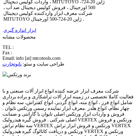
، واردات کولیس دیجیتال MITUTOYO ژاپن 20-724-
500 اورجینال ، فروش کولیس دیجیتال ضد آب ،
شرکت معرف ابزار واردکننده کولیس دیجیتال
MITUTOYO ژاپن 20-724-500 اورجینال .
ابزار اندازه گیری
محصولات مشابه
TEL :
Fax :
Email: info [at] mtcotools.com
طراحی سایت و سئو:
نانوتجارت
فروشگاه معرف ابزار
شرکت معرف ابزار عرضه کننده انواع ابزار آلات صنعتی و با
فعالیت کاملا تخصصی در زمینه ابزار آلات تراشکاری و براده برداری
شامل انواع فرز ، انواع مته، انواع گردبر، انواع کفتراش، سه نظام و
چهار نظام، انواع هلدر .معرف ابزار نماینده رسمی ورتکس تایوان .
فروش و واردات ابزار ورتکس اصلی تایوان با گارانتی و ضمانت
اصلی شرکتی . فروش گیره هیدرولیک VERTEX ورتکس و فروش
سه نظام تراش VERTEX ورتکس و فروش ابزار تراش VERTEX
ورتکس و دریافت کاتالوگ گیره هیدرولیک VERTEX ورتکس و