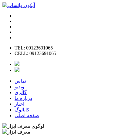
TEL: 09123691065
CELL: 09123691065
تماس
ویدیو
گالری
درباره ما
اخبار
کاتالوگ
صفحه اصلی