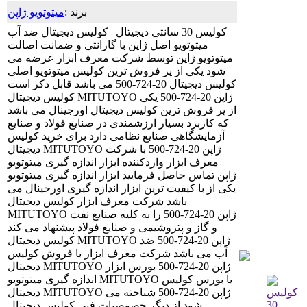
برند :
میتوتویو ژاپن
کولیس 30 سانتی دیجیتال | کولیس دیجیتال ضد آب
میتوتویو اصل ژاپن با گارانتی و ضمانت اصالت
میتوتویو ژاپن توسط شرکت معرف ابزار عرضه می
شود یکی از پر فروش ترین کولیس میتوتویو اصلی
کولیس دیجیتال 20-724-500 می باشد قابل ذکر است
کولیس دیجیتال MITUTOYO ژاپن 20-724-500 یکی
از پر فروش ترین کولیس دیجیتال اورجینال می باشد
که کاربرد بسیار ارزشمندی در صنایع فولاد و صنایع
آزمایشگاهی صنایع نظامی دارد برای خرید کولیس
دیجیتال MITUTOYO ژاپن 20-724-500 با شرکت
معرف ابزار واردکننده ابزار اندازه گیری میتوتویو
ژاپن تماس حاصل فرمایید ابزار اندازه گیری میتوتویو
یکی از با کیفیت ترین ابزار اندازه گیری اورجینال می
باشد شرکت معرف ابزار کولیس دیجیتال
MITUTOYO ژاپن 20-724-500 را به کلیه صنایع نفت
و گاز و پتروشیمی و صنایع فولاد پیشنهاد می کند
کولیس دیجیتال MITUTOYO ژاپن 20-724-500 ضد
آب می باشد شرکت معرف ابزار با فروش کولیس
دیجیتال MITUTOYO ژاپن 20-724-500 بورس ابزار
اندازه گیری میتوتویو MITUTOYO یا بورس کولیس
دیجیتال MITUTOYO ژاپن 20-724-500 شناخته می
شود از دیگر خصوصیات فنی کولیس دیجیتال