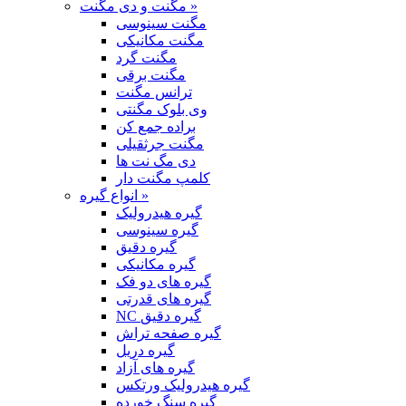
مگنت و دی مگنت »
مگنت سینوسی
مگنت مکانیکی
مگنت گرد
مگنت برقی
ترانس مگنت
وی بلوک مگنتی
براده جمع کن
مگنت جرثقیلی
دی مگ نت ها
کلمپ مگنت دار
انواع گیره »
گیره هیدرولیک
گیره سینوسی
گیره دقیق
گیره مکانیکی
گیره های دو فک
گیره های قدرتی
NC گیره دقیق
گیره صفحه تراش
گیره دریل
گیره های آزاد
گیره هیدرولیک ورتکس
گیره سنگ خورده