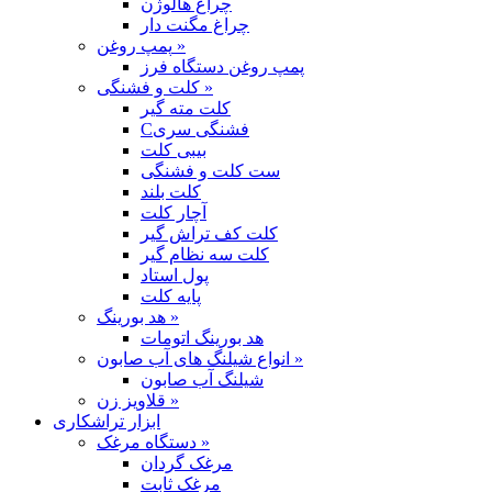
چراغ هالوژن
چراغ مگنت دار
پمپ روغن »
پمپ روغن دستگاه فرز
کلت و فشنگی »
کلت مته گیر
Cفشنگی سری
بیبی کلت
ست کلت و فشنگی
کلت بلند
آچار کلت
کلت کف تراش گیر
کلت سه نظام گیر
پول استاد
پایه کلت
هد بورینگ »
هد بورینگ اتومات
انواع شیلنگ های آب صابون »
شیلنگ آب صابون
قلاویز زن »
ابزار تراشکاری
دستگاه مرغک »
مرغک گردان
مرغک ثابت