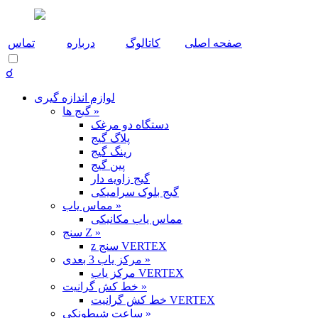
صفحه اصلی
کاتالوگ
درباره
تماس
☌
لوازم اندازه گیری
گیج ها »
دستگاه دو مرغک
پلاگ گیج
رینگ گیج
پین گیج
گیج زاویه دار
گیج بلوک سرامیکی
مماس یاب »
مماس یاب مکانیکی
سنج Z »
z سنج VERTEX
مرکز یاب 3 بعدی »
مرکز یاب VERTEX
خط کش گرانیت »
خط کش گرانیت VERTEX
ساعت شیطونکی »