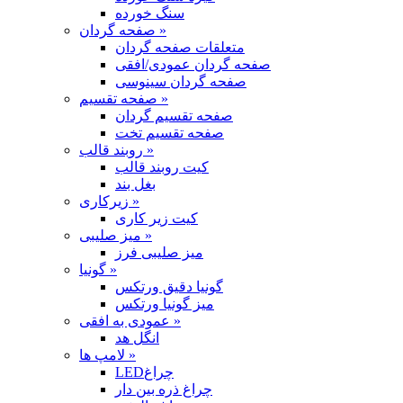
سنگ خورده
صفحه گردان »
متعلقات صفحه گردان
صفحه گردان عمودی/افقی
صفحه گردان سینوسی
صفحه تقسیم »
صفحه تقسیم گردان
صفحه تقسیم تخت
روبند قالب »
کیت روبند قالب
بغل بند
زیرکاری »
کیت زیر کاری
میز صلیبی »
میز صلیبی فرز
گونیا »
گونیا دقیق ورتکس
میز گونیا ورتکس
عمودی به افقی »
انگل هد
لامپ ها »
LEDچراغ
چراغ ذره بین دار